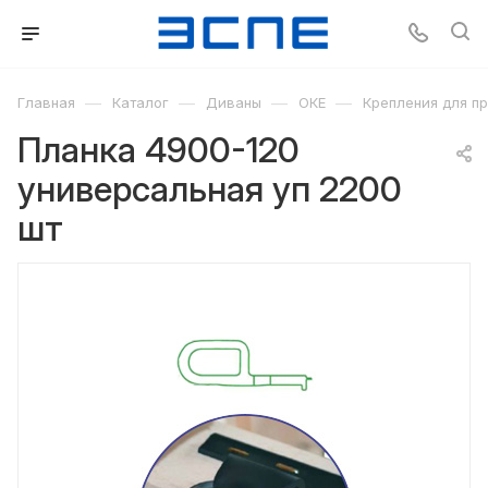
—
—
—
—
Главная
Каталог
Диваны
ОКЕ
Крепления для п
Планка 4900-120
универсальная уп 2200
шт