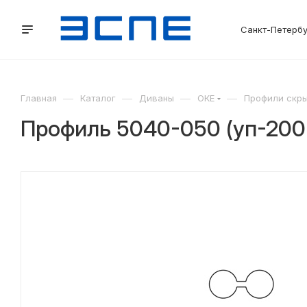
Санкт-Петерб
—
—
—
—
Главная
Каталог
Диваны
ОКЕ
Профили скры
Профиль 5040-050 (уп-200