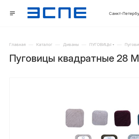
Санкт-Петерб
—
—
—
—
Главная
Каталог
Диваны
ПУГОВИЦЫ
Пугов
Пуговицы квадратные 28 