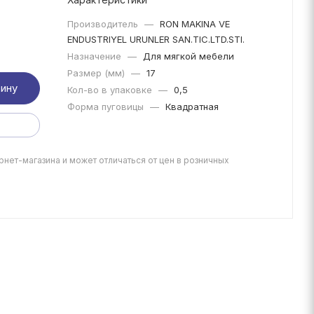
Производитель
—
RON MAKINA VE
ENDUSTRIYEL URUNLER SAN.TIC.LTD.STI.
Назначение
—
Для мягкой мебели
Размер (мм)
—
17
зину
Кол-во в упаковке
—
0,5
Форма пуговицы
—
Квадратная
рнет-магазина и может отличаться от цен в розничных