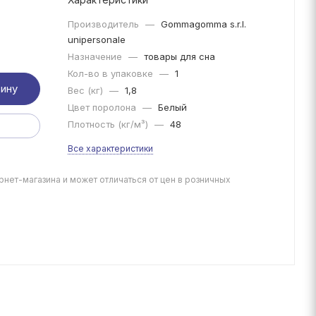
Производитель
—
Gommagomma s.r.l.
unipersonale
Назначение
—
товары для сна
Кол-во в упаковке
—
1
зину
Вес (кг)
—
1,8
Цвет поролона
—
Белый
Плотность (кг/м³)
—
48
Все характеристики
рнет-магазина и может отличаться от цен в розничных