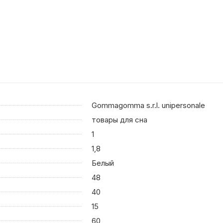
Gommagomma s.r.l. unipersonale
товары для сна
1
1,8
Белый
48
40
15
60