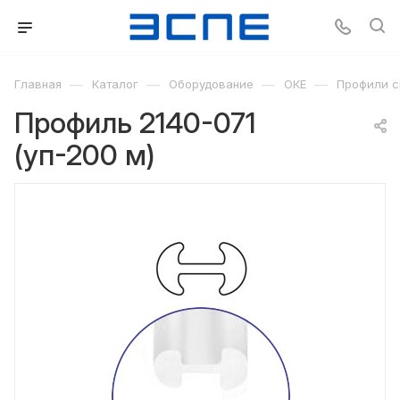
—
—
—
—
Главная
Каталог
Оборудование
ОКЕ
Профили с
Профиль 2140-071
(уп-200 м)