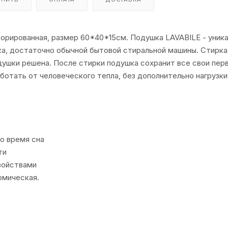
орированная, размер 60*40*15см. Подушка LAVABILE - уник
а, достаточно обычной бытовой стиральной машины. Стирка 
душки решена. После стирки подушка сохранит все свои пер
отать от человеческого тепла, без дополнительно нагрузки
о время сна
ти
войствами
омическая.