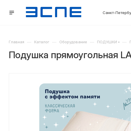
Санкт-Петерб
—
—
—
—
Главная
Каталог
Оборудование
ПОДУШКИ
Подушка прямоугольная LA