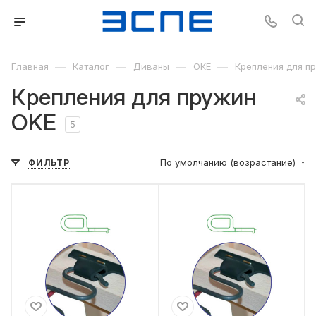
—
—
—
—
Главная
Каталог
Диваны
ОКЕ
Крепления для п
Крепления для пружин
OKE
5
По умолчанию (возрастание)
ФИЛЬТР